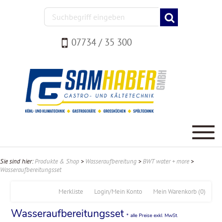
07734 / 35 300
Sie sind hier:
Produkte & Shop
>
Wasseraufbereitung
>
BWT water + more
>
Wasseraufbereitungsset
Merkliste
Login/Mein Konto
Mein Warenkorb
(0)
Wasseraufbereitungsset
* alle Preise exkl. MwSt.