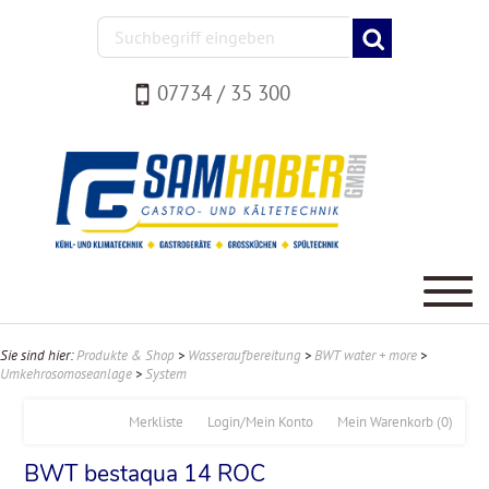
07734 / 35 300
Sie sind hier:
Produkte & Shop
>
Wasseraufbereitung
>
BWT water + more
>
Umkehrosomoseanlage
>
System
Merkliste
Login/Mein Konto
Mein Warenkorb
(0)
BWT bestaqua 14 ROC