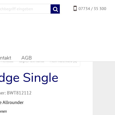
07734 / 35 300
ntakt
AGB
Merkliste
Login/Mein Konto
Mein Warenkorb
(0)
ge Single
er:
BWT812112
e Allrounder
onen