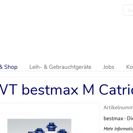
 water + more
>
Filter
>
bestmax
 & Shop
Leih- & Gebrauchtgeräte
Jobs
Ko
T bestmax M Catrid
Artikelnumm
bestmax - Di
Mehr Informati