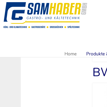
Sie sind hier:
Produkte & Shop
>
Wasseraufbereitung
>
BWT
Home
Produkte
BW