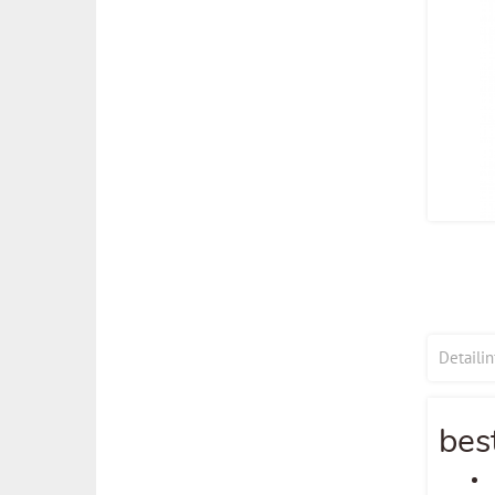
Detaili
bes