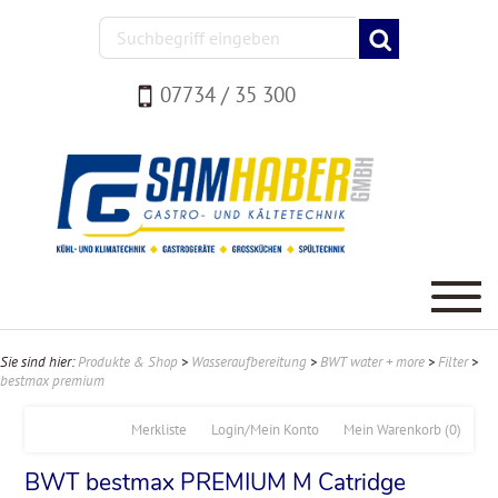
07734 / 35 300
Sie sind hier:
Produkte & Shop
>
Wasseraufbereitung
>
BWT water + more
>
Filter
>
bestmax premium
Merkliste
Login/Mein Konto
Mein Warenkorb
(0)
BWT bestmax PREMIUM M Catridge