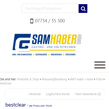
07734 / 35 300
Sie sind hier:
Produkte & Shop
>
Wasseraufbereitung
>
BWT water + more
>
Filter
>
bestclear
Merkliste
Login/Mein Konto
Mein Warenkorb
(0)
bestclear
* alle Preise exkl. MwSt.