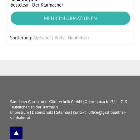
bestclear - Der Klarmacher
MEHR INFORMATIONEN
Sortierung:
Alphabet
Preis
Neuheiten
Samhaber Gastro- und Kältetechnik GmbH
|
Obertrattnach 136
|
4715
Taufkirchen an der Trattnach
Impressum
|
Datenschutz
|
Sitemap
|
Kontakt
|
office@gastropartner-
samhaber.at