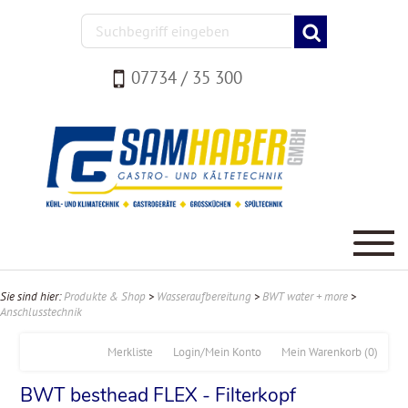
07734 / 35 300
Sie sind hier:
Produkte & Shop
>
Wasseraufbereitung
>
BWT water + more
>
Anschlusstechnik
Merkliste
Login/Mein Konto
Mein Warenkorb
(0)
BWT besthead FLEX - Filterkopf