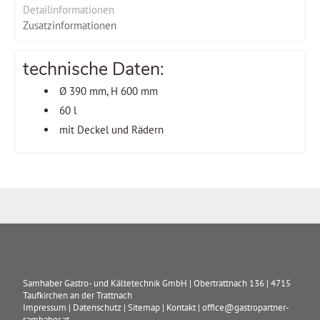
Detailinformationen
Zusatzinformationen
technische Daten:
Ø 390 mm, H 600 mm
60 l
mit Deckel und Rädern
Samhaber Gastro- und Kältetechnik GmbH
|
Obertrattnach 136
|
4715
Taufkirchen an der Trattnach
Impressum
|
Datenschutz
|
Sitemap
|
Kontakt
|
office@gastropartner-
samhaber.at