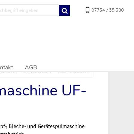
07734 / 35 300
ntakt
AGB
Merkliste
Login/Mein Konto
Mein Warenkorb
(0)
maschine UF-
opf-, Bleche- und Gerätespülmaschine