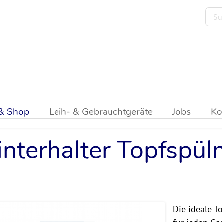
lter
>
Topf- u. Gerätespülmaschinen
 & Shop
Leih- & Gebrauchtgeräte
Jobs
Ko
nterhalter Topfspül
Die ideale T