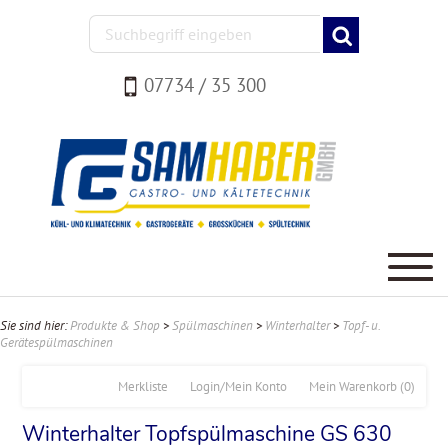
07734 / 35 300
Sie sind hier:
Produkte & Shop
>
Spülmaschinen
>
Winterhalter
>
Topf- u.
Gerätespülmaschinen
Merkliste
Login/Mein Konto
Mein Warenkorb
(0)
Winterhalter Topfspülmaschine GS 630