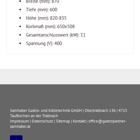
Breite (mm): 870
Tiefe (mm): 600
Höhe (mm): 820-835
Korbmaß (mm): 650x508
Gesamtanschlusswert (kW): 7,1
Spannung (V): 400
Samhaber Gastro- und Kältetechnik GmbH
|
Obertrattnach 136
|
4715
Taufkirchen an der Trattnach
Impressum
|
Datenschutz
|
Sitemap
|
Kontakt
|
office@gastropartner-
samhaber.at