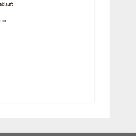
abläuft
gung