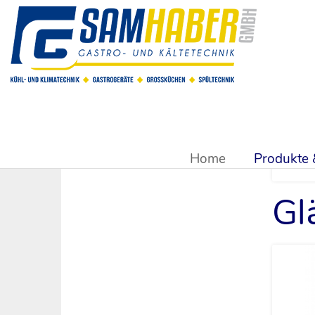
Sie sind hier:
Produkte & Shop
>
Spülmaschinen
>
Winterha
Home
Produkte
Gl