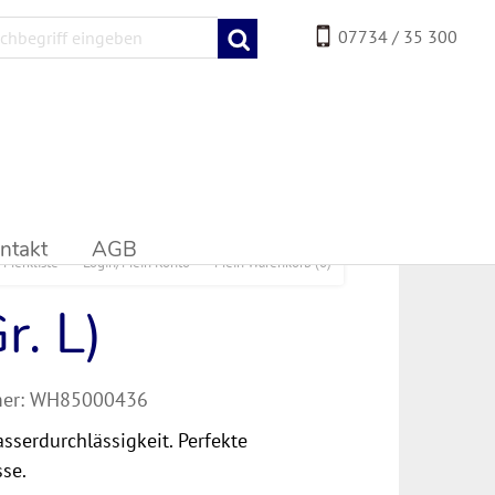
07734 / 35 300
ntakt
AGB
Merkliste
Login/Mein Konto
Mein Warenkorb
(0)
r. L)
er:
WH85000436
serdurchlässigkeit. Perfekte
se.