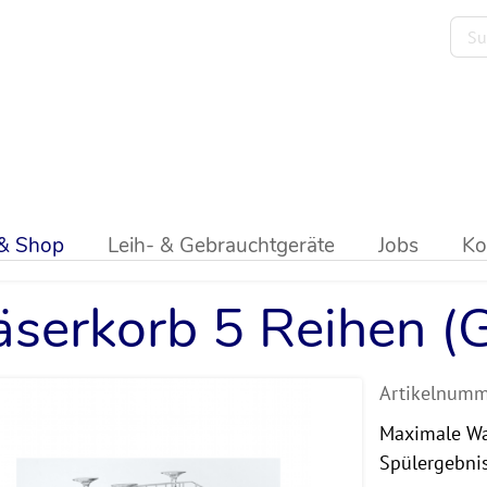
lter
>
Körbe
>
Gläserkörbe
 & Shop
Leih- & Gebrauchtgeräte
Jobs
Ko
äserkorb 5 Reihen (G
Artikelnumm
Maximale Was
Spülergebnis