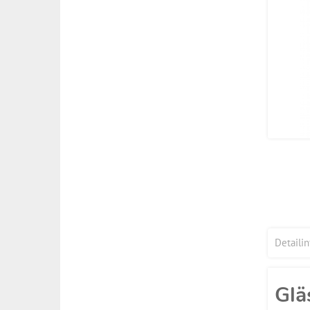
Detaili
Glä