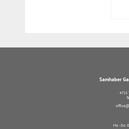
Samhaber Gas
4715
T
office@
Mo - Do: 0