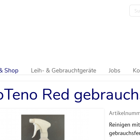
o
>
Reiniger gebrauchsfertig
 & Shop
Leih- & Gebrauchtgeräte
Jobs
Ko
oTeno Red gebrauchs
Artikelnumm
Reinigen mit
gebrauchsfer