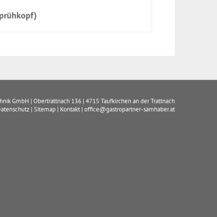
Sprühkopf)
chnik GmbH
|
Obertrattnach 136
|
4715
Taufkirchen an der Trattnach
atenschutz
|
Sitemap
|
Kontakt
|
office@gastropartner-samhaber.at