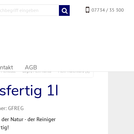
07734 / 35 300
ntakt
AGB
Merkliste
Login/Mein Konto
Mein Warenkorb
(0)
fertig 1l
er:
GFREG
 der Natur - der Reiniger
tig!