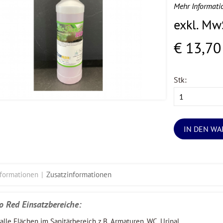
Mehr Informati
exkl. Mw
€ 13,70
Stk:
IN DEN W
nformationen
Zusatzinformationen
o Red Einsatzbereiche:
alle Flächen im Sanitärbereich z.B. Armaturen, WC, Urinal,...