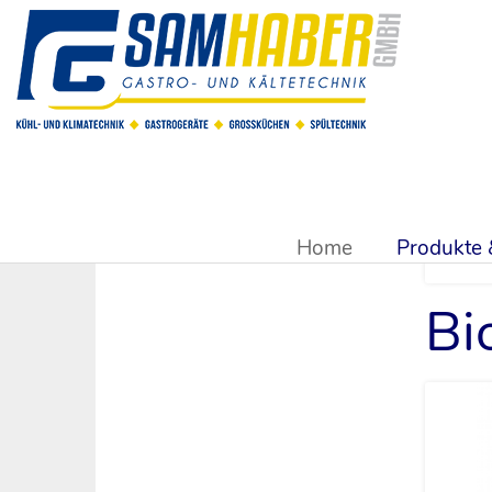
Sie sind hier:
Produkte & Shop
>
Reinigungsmittel
>
BioTen
Home
Produkte
Bi