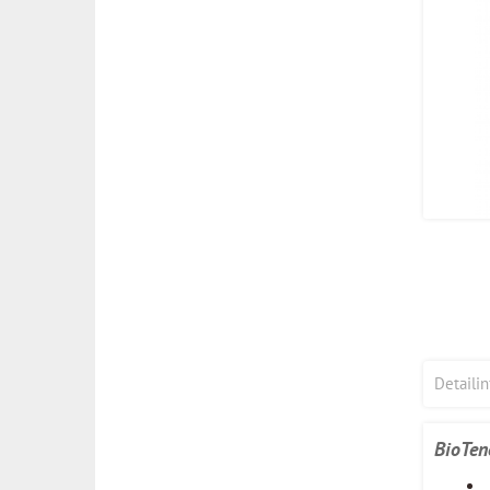
Detaili
BioTen