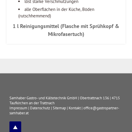
löst starke Verschmutzungen
alle Oberflächen in der Küche, Böden
(rutschhemmend)
1 l Reinigungsmittel (Flasche mit Sprühkopf &
Mikrofasertuch)
Samhaber Gastro- und Kältetechnik GmbH
|
Obertrattnach 136
|
4715
Taufkirchen an der Trattnach
Impressum
|
Datenschutz
|
Sitemap
|
Kontakt
|
office@gastropartner-
samhaber.at