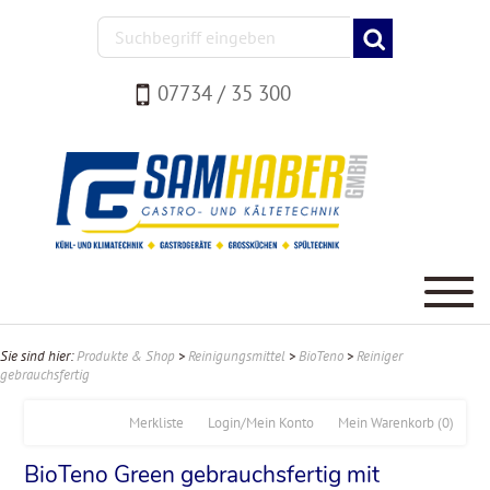
07734 / 35 300
Sie sind hier:
Produkte & Shop
>
Reinigungsmittel
>
BioTeno
>
Reiniger
gebrauchsfertig
Merkliste
Login/Mein Konto
Mein Warenkorb
(0)
BioTeno Green gebrauchsfertig mit