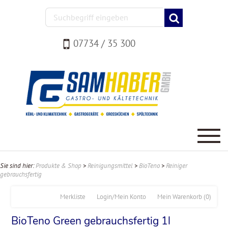
07734 / 35 300
Sie sind hier:
Produkte & Shop
>
Reinigungsmittel
>
BioTeno
>
Reiniger
gebrauchsfertig
Merkliste
Login/Mein Konto
Mein Warenkorb
(0)
BioTeno Green gebrauchsfertig 1l