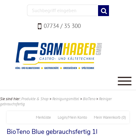
07734 / 35 300
Sie sind hier:
Produkte & Shop
>
Reinigungsmittel
>
BioTeno
>
Reiniger
gebrauchsfertig
Merkliste
Login/Mein Konto
Mein Warenkorb
(0)
BioTeno Blue gebrauchsfertig 1l