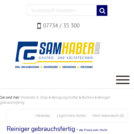
07734 / 35 300
Sie sind hier:
Produkte & Shop
>
Reinigungsmittel
>
BioTeno
>
Reiniger
gebrauchsfertig
Merkliste
Login/Mein Konto
Mein Warenkorb
(0)
Reiniger gebrauchsfertig
* alle Preise exkl. MwSt.