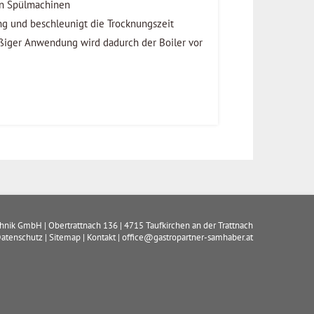
hen Spülmachinen
ng und beschleunigt die Trocknungszeit
äßiger Anwendung wird dadurch der Boiler vor
chnik GmbH
|
Obertrattnach 136
|
4715
Taufkirchen an der Trattnach
atenschutz
|
Sitemap
|
Kontakt
|
office@gastropartner-samhaber.at