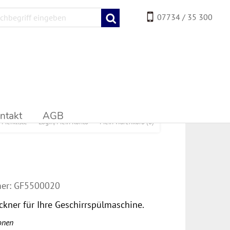
07734 / 35 300
ntakt
AGB
Merkliste
Login/Mein Konto
Mein Warenkorb
(0)
er:
GF5500020
ckner für Ihre Geschirrspülmaschine.
onen