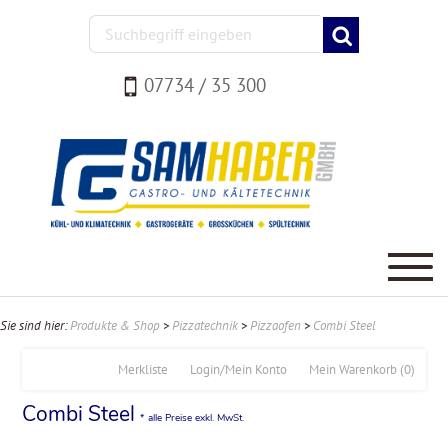
07734 / 35 300
Sie sind hier:
Produkte & Shop
>
Pizzatechnik
>
Pizzaofen
>
Combi Steel
Merkliste
Login/Mein Konto
Mein Warenkorb
(0)
Combi Steel
* alle Preise exkl. MwSt.