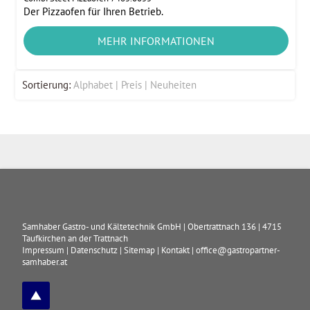
Der Pizzaofen für Ihren Betrieb.
MEHR INFORMATIONEN
Sortierung:
Alphabet
Preis
Neuheiten
Samhaber Gastro- und Kältetechnik GmbH
|
Obertrattnach 136
|
4715
Taufkirchen an der Trattnach
Impressum
|
Datenschutz
|
Sitemap
|
Kontakt
|
office@gastropartner-
samhaber.at