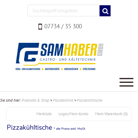
07734 / 35 300
Sie sind hier:
Produkte & Shop
>
Pizzatechnik
>
Pizzakühltische
Merkliste
Login/Mein Konto
Mein Warenkorb
(0)
Pizzakühltische
* alle Preise exkl. MwSt.