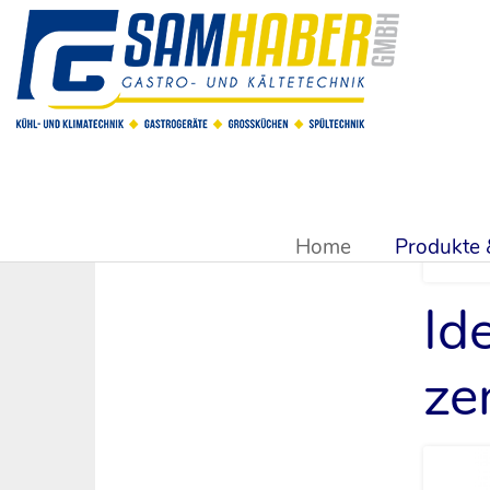
Sie sind hier:
Produkte & Shop
>
Pizzatechnik
>
Belegstati
Home
Produkte
Id
ze