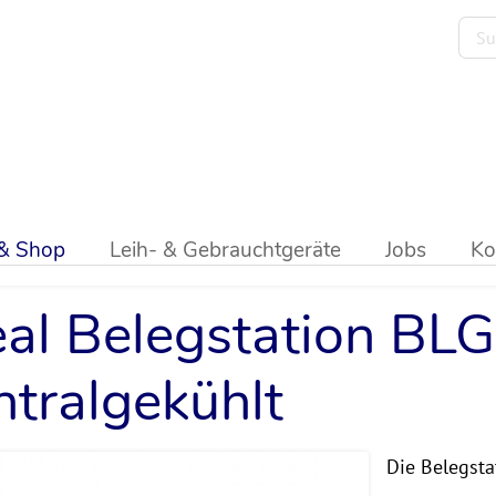
onen
>
Ideal
 & Shop
Leih- & Gebrauchtgeräte
Jobs
Ko
eal Belegstation BL
ntralgekühlt
Die Belegstat