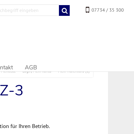
07734 / 35 300
ntakt
AGB
Merkliste
Login/Mein Konto
Mein Warenkorb
(0)
GZ-3
ion für Ihren Betrieb.