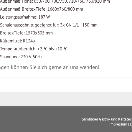
Außenmaß Höhe: 650/700, 700/750, 710/760, 760/810 mm
Außenmaß BreitexTiefe: 1660x760/800 mm
Leistungsaufnahme: 187 W
Schalenausschnitt geeignet für: 3x GN 1/1 - 150 mm
BreitexTiefe: 1570x305 mm
Kältemittel: R134a
Temperaturbereich: +2 °C bis +10 °C
Spannung: 230 V 50Hz
agen können Sie sich gerne an uns wenden!
Samhaber Gastro- und Kältete
Impressum
|
D