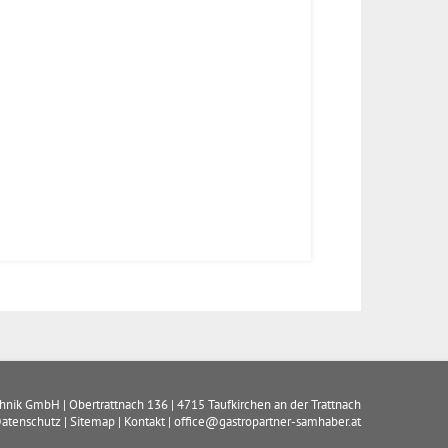
chnik GmbH
|
Obertrattnach 136
|
4715
Taufkirchen an der Trattnach
atenschutz
|
Sitemap
|
Kontakt
|
office@gastropartner-samhaber.at