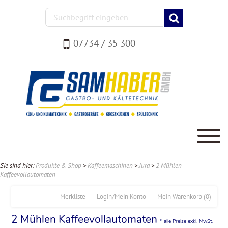
07734 / 35 300
Sie sind hier:
Produkte & Shop
>
Kaffeemaschinen
>
Jura
>
2 Mühlen
Kaffeevollautomaten
Merkliste
Login/Mein Konto
Mein Warenkorb
(0)
2 Mühlen Kaffeevollautomaten
* alle Preise exkl. MwSt.