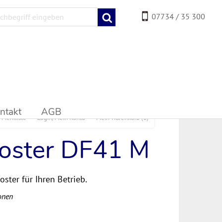
07734 / 35 300
ntakt
AGB
Merkliste
Login/Mein Konto
Mein Warenkorb
(0)
roster DF41 M
oster für Ihren Betrieb.
onen