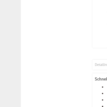
Detaili
Schne