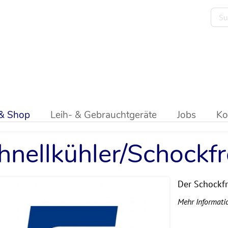
ik
>
Schockfroster
>
Sagi
 & Shop
Leih- & Gebrauchtgeräte
Jobs
Ko
hnellkühler/Schockf
Der Schockfr
Mehr Informati