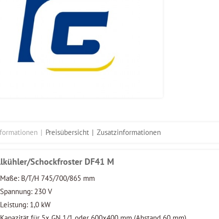
nformationen
Preisübersicht
Zusatzinformationen
l
lkühler/Schockfroster DF41 M
Maße: B/T/H 745/700/865 mm
Spannung: 230 V
Leistung: 1,0 kW
Kapazität für 5x GN 1/1 oder 600x400 mm (Abstand 60 mm)