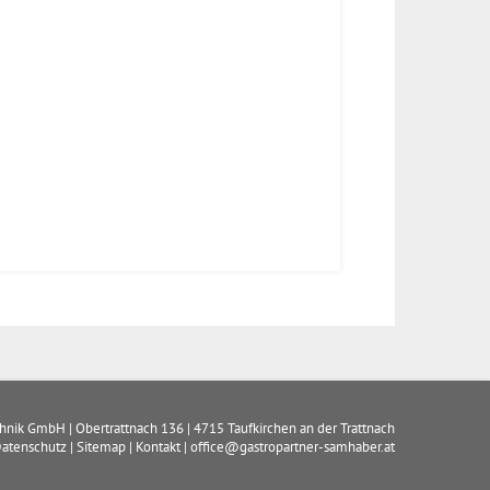
chnik GmbH
|
Obertrattnach 136
|
4715
Taufkirchen an der Trattnach
atenschutz
|
Sitemap
|
Kontakt
|
office@gastropartner-samhaber.at