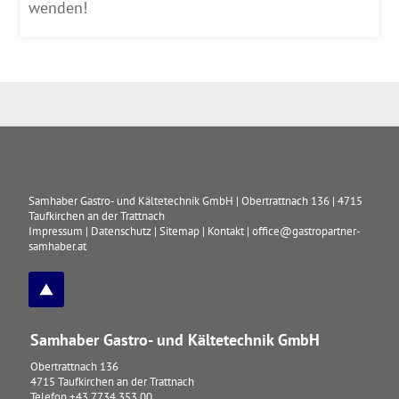
wenden!
Samhaber Gastro- und Kältetechnik GmbH
|
Obertrattnach 136
|
4715
Taufkirchen an der Trattnach
Impressum
|
Datenschutz
|
Sitemap
|
Kontakt
|
office@gastropartner-
samhaber.at
Samhaber Gastro- und Kältetechnik GmbH
Obertrattnach 136
4715
Taufkirchen an der Trattnach
Telefon
+43 7734 353 00