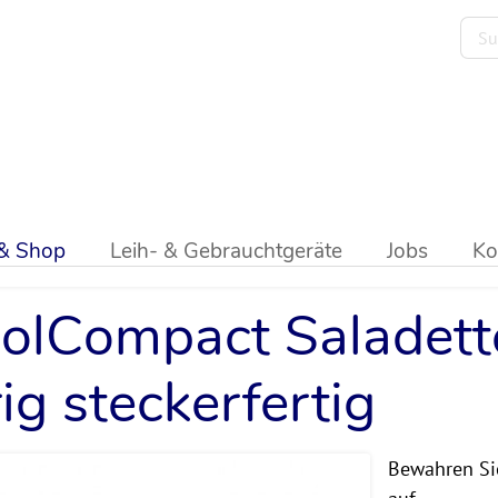
ik
>
Saladetten
>
Cool Compact
 & Shop
Leih- & Gebrauchtgeräte
Jobs
Ko
olCompact Saladett
rig steckerfertig
Bewahren Sie