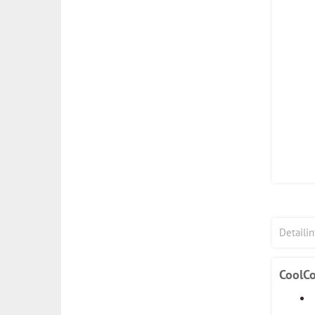
Detaili
CoolCo