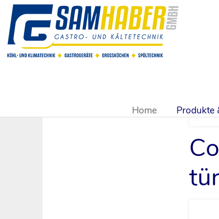
Sie sind hier:
Produkte & Shop
>
Kühlsysteme & Kühltechn
Home
Produkte
Co
tü