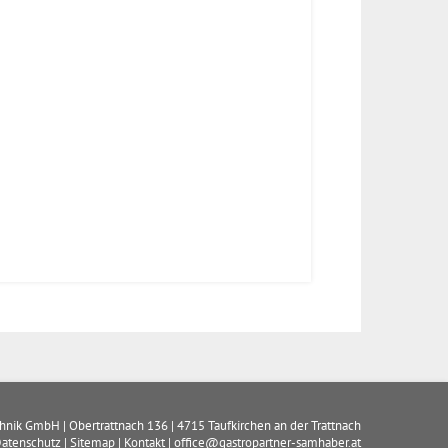
chnik GmbH
|
Obertrattnach 136
|
4715
Taufkirchen an der Trattnach
atenschutz
|
Sitemap
|
Kontakt
|
office@gastropartner-samhaber.at