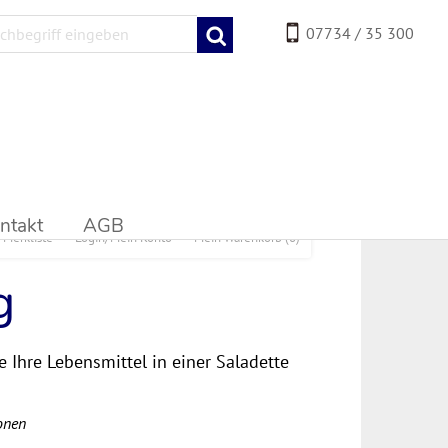
07734 / 35 300
ntakt
AGB
Merkliste
Login/Mein Konto
Mein Warenkorb
(0)
g
 Ihre Lebensmittel in einer Saladette
onen