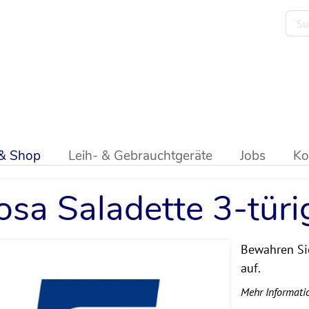
ik
>
Saladetten
>
Atosa
 & Shop
Leih- & Gebrauchtgeräte
Jobs
Ko
osa Saladette 3-türi
Bewahren Sie
auf.
Mehr Informati