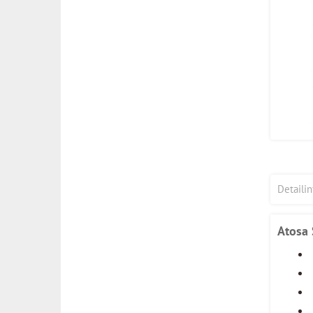
Detaili
Atosa 