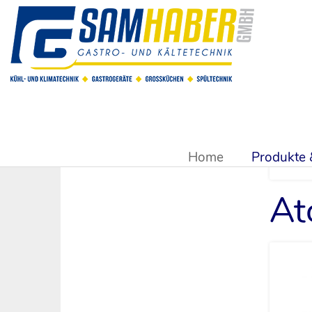
Sie sind hier:
Produkte & Shop
>
Kühlsysteme & Kühltechn
Home
Produkte
At