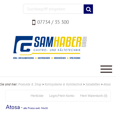
07734 / 35 300
Sie sind hier:
Produkte & Shop
>
Kühlsysteme & Kühltechnik
>
Saladetten
>
Atosa
Merkliste
Login/Mein Konto
Mein Warenkorb
(0)
Atosa
* alle Preise exkl. MwSt.