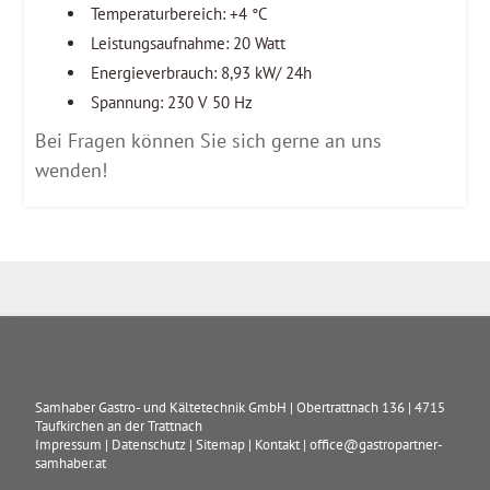
Temperaturbereich: +4 °C
Leistungsaufnahme: 20 Watt
Energieverbrauch: 8,93 kW/ 24h
Spannung: 230 V 50 Hz
Bei Fragen können Sie sich gerne an uns
wenden!
Samhaber Gastro- und Kältetechnik GmbH
|
Obertrattnach 136
|
4715
Taufkirchen an der Trattnach
Impressum
|
Datenschutz
|
Sitemap
|
Kontakt
|
office@gastropartner-
samhaber.at