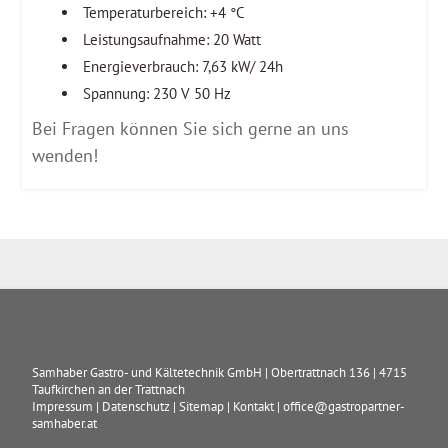
Temperaturbereich: +4 °C
Leistungsaufnahme: 20 Watt
Energieverbrauch: 7,63 kW/ 24h
Spannung: 230 V 50 Hz
Bei Fragen können Sie sich gerne an uns
wenden!
Samhaber Gastro- und Kältetechnik GmbH
|
Obertrattnach 136
|
4715
Taufkirchen an der Trattnach
Impressum
|
Datenschutz
|
Sitemap
|
Kontakt
|
office@gastropartner-
samhaber.at