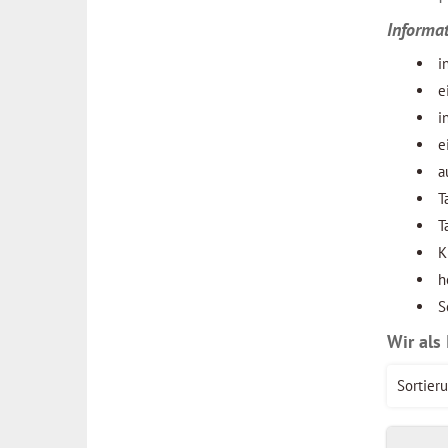
Informa
i
e
i
e
a
T
T
K
h
S
Wir als
Sortieru