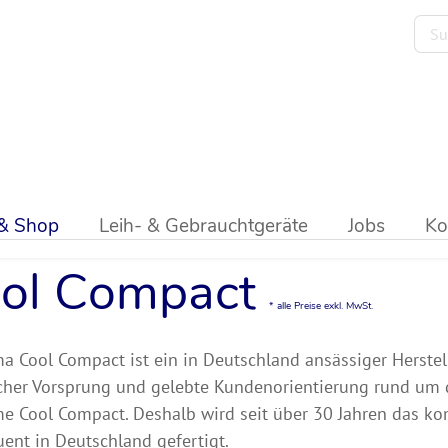
ik
>
Kühlpulte
>
GN-Unterbaukühlpult
>
Cool Compact
 & Shop
Leih- & Gebrauchtgeräte
Jobs
Ko
ol Compact
* alle Preise exkl. MwSt.
ma Cool Compact ist ein in Deutschland ansässiger Herstel
cher Vorsprung und gelebte Kundenorientierung rund um d
e Cool Compact. Deshalb wird seit über 30 Jahren das 
ent in Deutschland gefertigt.