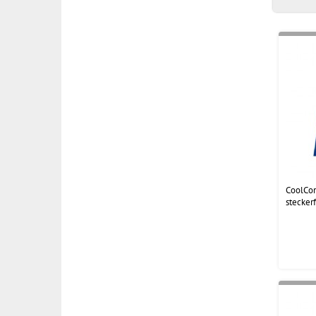
CoolCo
steckerf