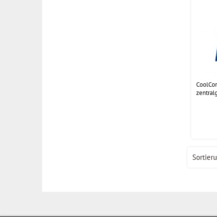
CoolCo
zentral
Sortieru