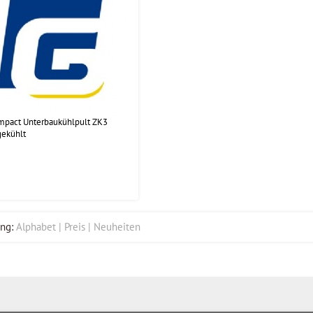
mpact Unterbaukühlpult ZK3
gekühlt
ng:
Alphabet
Preis
Neuheiten