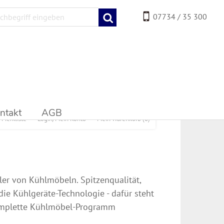
07734 / 35 300
ntakt
AGB
Merkliste
Login/Mein Konto
Mein Warenkorb
(0)
ler von Kühlmöbeln. Spitzenqualität,
ie Kühlgeräte-Technologie - dafür steht
komplette Kühlmöbel-Programm