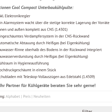
tionen Cool Compact Unterbaukühlpulte:
nkl. Elektronikregler
in Alarmsystem wacht über die stetige korrekte Lagerung der Vorräte
nnen und außen komplett aus CNS (1.4301)
ingeschäumtes Verdampfersystem in der CNS-Rückwand
utomatische Abtauung durch Heißgas (bei Eigenkühlung)
auwasser-Rinne oberhalb des Bodens in der Rückwand integriert
auwasserverdunstung durch Heißgas (bei Eigenkühlung)
ühlraum in Hygieneausführung
ochdruckgeschäumt in einem Stück
chubladen mit Teleskop-Vollauszügen aus Edelstahl (1.4509)
 Ihr Partner für Kühlgeräte beraten Sie sehr gerne!
ng:
Alphabet
Preis
Neuheiten
Filter