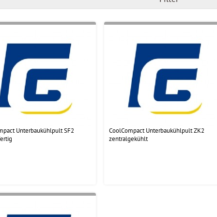
mpact Unterbaukühlpult SF2
CoolCompact Unterbaukühlpult ZK2
ertig
zentralgekühlt