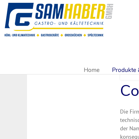
Sie sind hier:
Produkte & Shop
>
Kühlsysteme & Kühltechn
Home
Produkte
Co
Die Fir
technis
der Nam
konsequ