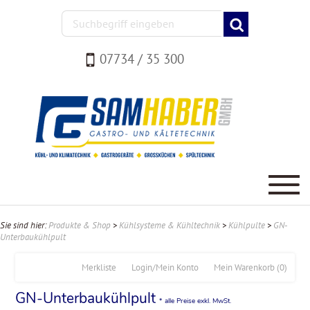
07734 / 35 300
Sie sind hier:
Produkte & Shop
>
Kühlsysteme & Kühltechnik
>
Kühlpulte
>
GN-
Unterbaukühlpult
Merkliste
Login/Mein Konto
Mein Warenkorb
(0)
GN-Unterbaukühlpult
* alle Preise exkl. MwSt.