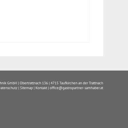
chnik GmbH
|
Obertrattnach 136
|
4715
Taufkirchen an der Trattnach
atenschutz
|
Sitemap
|
Kontakt
|
office@gastropartner-samhaber.at