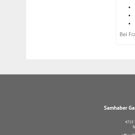
Bei Fr
Samhaber Gas
4715
T