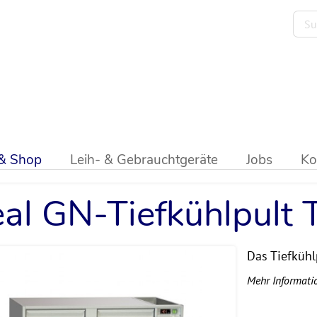
ik
>
Kühlpulte
>
GN-Tiefkühlpult
>
Ideal
 & Shop
Leih- & Gebrauchtgeräte
Jobs
Ko
eal GN-Tiefkühlpult
Das Tiefkühlp
Mehr Informati