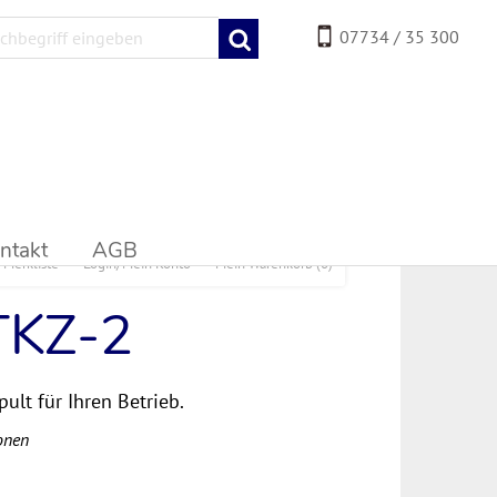
07734 / 35 300
ntakt
AGB
Merkliste
Login/Mein Konto
Mein Warenkorb
(0)
 TKZ-2
ult für Ihren Betrieb.
onen