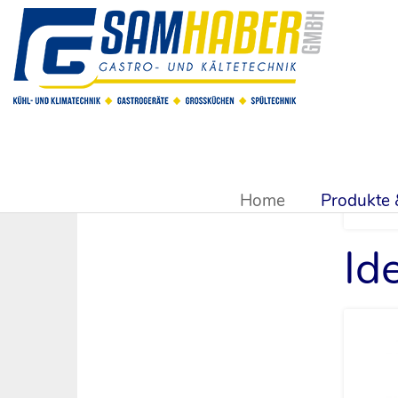
Sie sind hier:
Produkte & Shop
>
Kühlsysteme & Kühltechn
Home
Produkte
Id