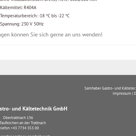
Kältemittel: R404A
Temperaturbereich: -18 °C bis -22 °C
Spannung: 230 V 50Hz
agen können Sie sich gerne an uns wenden!
Samhaber Gastro- und Kältete
Impressum
|
D
tro- und Kältetechnik GmbH
Obertrattnach 136
Taufkirchen an der Trattnach
elefon
+43 7734 353 00