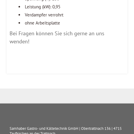
Leistung (kW): 0,95
Verdampfer verrohrt
ohne Arbeitsplatte
Bei Fragen können Sie sich gerne an uns
wenden!
Samhaber Gastro- und Kältetechnik GmbH
|
Obertrattnach 136
|
4715
Taufkirchen an der Trattnach