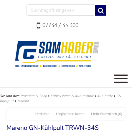
07734 / 35 300
Sie sind hier:
Produkte & Shop
>
Kühlsysteme & Kühltechnik
>
Kühlpulte
>
GN-
Kühlpult
>
Mareno
Merkliste
Login/Mein Konto
Mein Warenkorb
(0)
Mareno GN-Kühlpult TRWN-34S