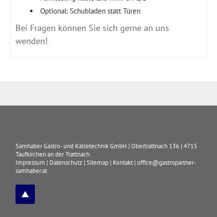
Optional: Schubladen statt Türen
Bei Fragen können Sie sich gerne an uns
wenden!
Samhaber Gastro- und Kältetechnik GmbH
|
Obertrattnach 136
|
4715
Taufkirchen an der Trattnach
Impressum
|
Datenschutz
|
Sitemap
|
Kontakt
|
office@gastropartner-
samhaber.at