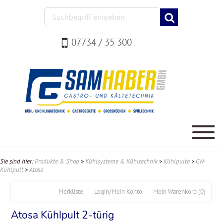
07734 / 35 300
Sie sind hier:
Produkte & Shop
>
Kühlsysteme & Kühltechnik
>
Kühlpulte
>
GN-
Kühlpult
>
Atosa
Merkliste
Login/Mein Konto
Mein Warenkorb
(0)
Atosa Kühlpult 2-türig