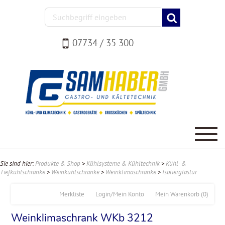
07734 / 35 300
Sie sind hier:
Produkte & Shop
>
Kühlsysteme & Kühltechnik
>
Kühl- &
Tiefkühlschränke
>
Weinkühlschränke
>
Weinklimaschränke
>
Isolierglastür
Merkliste
Login/Mein Konto
Mein Warenkorb
(0)
Weinklimaschrank WKb 3212