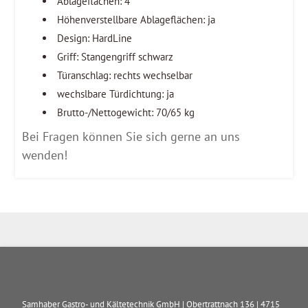
Ablageflächen: 4
Höhenverstellbare Ablageflächen: ja
Design: HardLine
Griff: Stangengriff schwarz
Türanschlag: rechts wechselbar
wechslbare Türdichtung: ja
Brutto-/Nettogewicht: 70/65 kg
Bei Fragen können Sie sich gerne an uns
wenden!
Samhaber Gastro- und Kältetechnik GmbH
|
Obertrattnach 136
|
4715