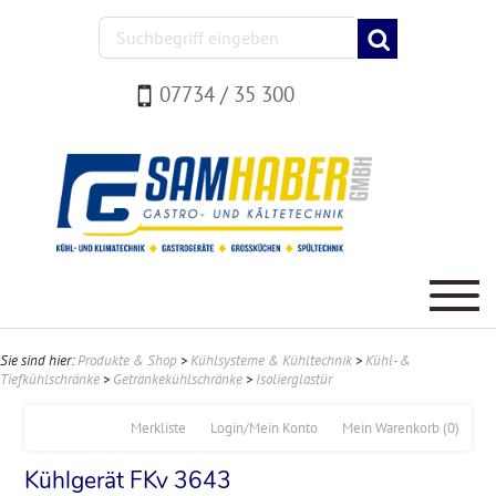
07734 / 35 300
Sie sind hier:
Produkte & Shop
>
Kühlsysteme & Kühltechnik
>
Kühl- &
Tiefkühlschränke
>
Getränkekühlschränke
>
Isolierglastür
Merkliste
Login/Mein Konto
Mein Warenkorb
(0)
Kühlgerät FKv 3643