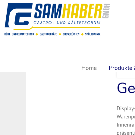
Sie sind hier:
Produkte & Shop
>
Kühlsysteme & Kühltechn
Home
Produkte
Ge
Display
Warenpr
Innenra
präsent