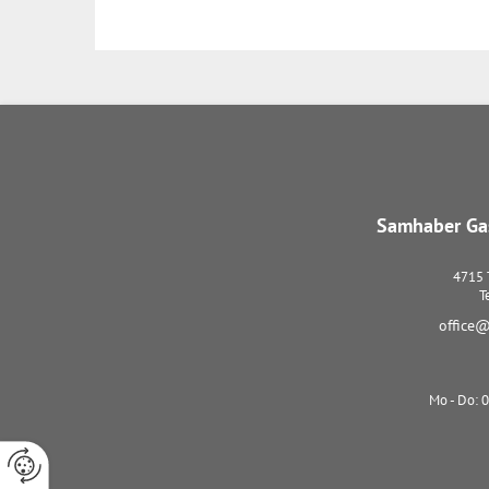
Samhaber Gas
4715
T
office@
Mo - Do: 0