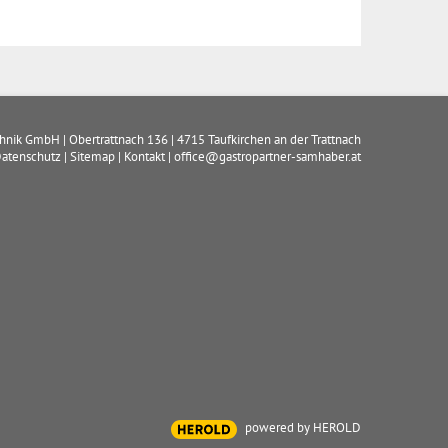
chnik GmbH
|
Obertrattnach 136
|
4715
Taufkirchen an der Trattnach
atenschutz
|
Sitemap
|
Kontakt
|
office@gastropartner-samhaber.at
powered by HEROLD