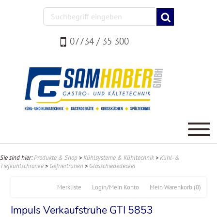
07734 / 35 300
Sie sind hier:
Produkte & Shop
>
Kühlsysteme & Kühltechnik
>
Kühl- &
Tiefkühlschränke
>
Gefriertruhen
>
Glasschiebedeckel
Merkliste
Login/Mein Konto
Mein Warenkorb
(0)
Impuls Verkaufstruhe GTI 5853