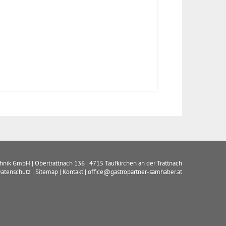
chnik GmbH
|
Obertrattnach 136
|
4715
Taufkirchen an der Trattnach
atenschutz
|
Sitemap
|
Kontakt
|
office@gastropartner-samhaber.at