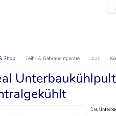
ik
>
Getränketheken
>
Unterbaukühlpult
 & Shop
Leih- & Gebrauchtgeräte
Jobs
Ko
eal Unterbaukühlpult
ntralgekühlt
Das Unterbau