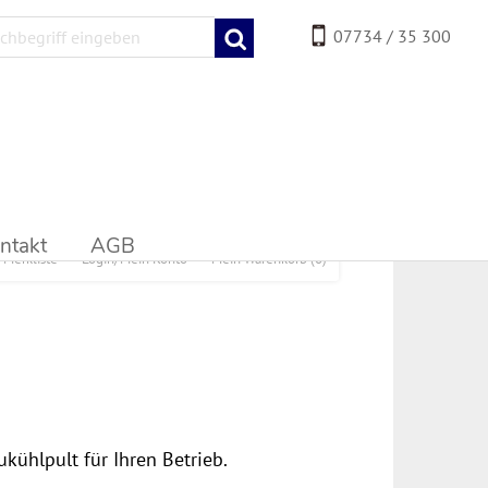
07734 / 35 300
ntakt
AGB
Merkliste
Login/Mein Konto
Mein Warenkorb
(0)
kühlpult für Ihren Betrieb.