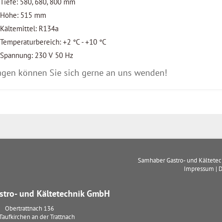
Tiefe: 580, 680, 800 mm
Höhe: 515 mm
Kältemittel: R134a
Temperaturbereich: +2 °C - +10 °C
Spannung: 230 V 50 Hz
agen können Sie sich gerne an uns wenden!
Samhaber Gastro- und Kältete
Impressum
|
D
tro- und Kältetechnik GmbH
Obertrattnach 136
Taufkirchen an der Trattnach