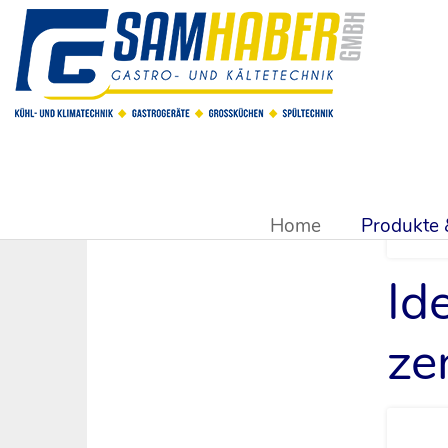
Sie sind hier:
Produkte & Shop
>
Kühlsysteme & Kühltechn
Home
Produkte
Id
ze