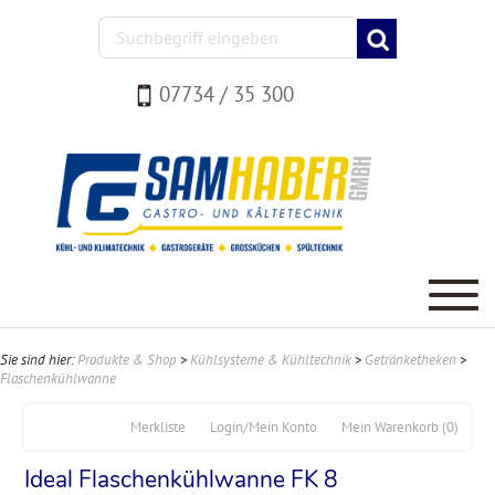
07734 / 35 300
Sie sind hier:
Produkte & Shop
>
Kühlsysteme & Kühltechnik
>
Getränketheken
>
Flaschenkühlwanne
Merkliste
Login/Mein Konto
Mein Warenkorb
(0)
Ideal Flaschenkühlwanne FK 8