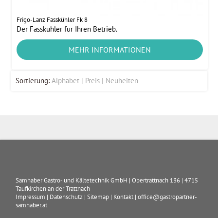
Frigo-Lanz Fasskühler Fk 8
Der Fasskühler für Ihren Betrieb.
MEHR INFORMATIONEN
Sortierung:
Alphabet
Preis
Neuheiten
Samhaber Gastro- und Kältetechnik GmbH
|
Obertrattnach 136
|
4715
Taufkirchen an der Trattnach
Impressum
|
Datenschutz
|
Sitemap
|
Kontakt
|
office@gastropartner-
samhaber.at