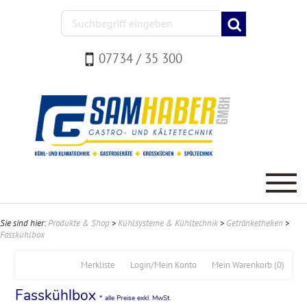
07734 / 35 300
Sie sind hier:
Produkte & Shop
>
Kühlsysteme & Kühltechnik
>
Getränketheken
>
Fasskühlbox
Merkliste
Login/Mein Konto
Mein Warenkorb
(0)
Fasskühlbox
* alle Preise exkl. MwSt.