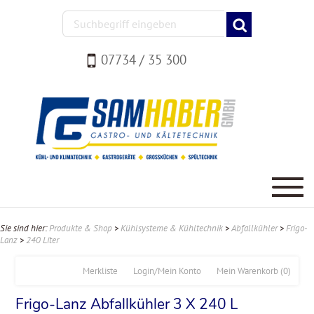
07734 / 35 300
Sie sind hier:
Produkte & Shop
>
Kühlsysteme & Kühltechnik
>
Abfallkühler
>
Frigo-
Lanz
>
240 Liter
Merkliste
Login/Mein Konto
Mein Warenkorb
(0)
Frigo-Lanz Abfallkühler 3 X 240 L