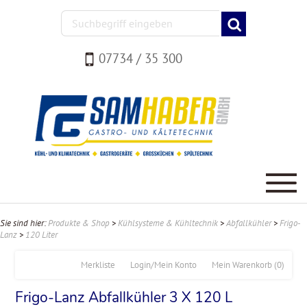
07734 / 35 300
Sie sind hier:
Produkte & Shop
>
Kühlsysteme & Kühltechnik
>
Abfallkühler
>
Frigo-
Lanz
>
120 Liter
Merkliste
Login/Mein Konto
Mein Warenkorb
(0)
Frigo-Lanz Abfallkühler 3 X 120 L