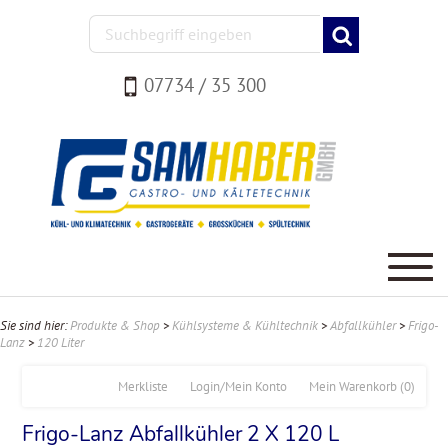
07734 / 35 300
Sie sind hier:
Produkte & Shop
>
Kühlsysteme & Kühltechnik
>
Abfallkühler
>
Frigo-
Lanz
>
120 Liter
Merkliste
Login/Mein Konto
Mein Warenkorb
(0)
Frigo-Lanz Abfallkühler 2 X 120 L