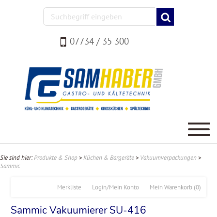
07734 / 35 300
Sie sind hier:
Produkte & Shop
>
Küchen & Bargeräte
>
Vakuumverpackungen
>
Sammic
Merkliste
Login/Mein Konto
Mein Warenkorb
(0)
Sammic Vakuumierer SU-416