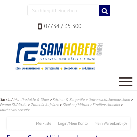
07734 / 35 300
Sie sind hier:
Produkte & Shop
>
Küchen & Bargeräte
>
Universalküchenmaschine
>
Feuma SUPRA 6e
>
Zubehör Aufsätze
>
Steaker / Mürber / Streifenschneider
>
Mürberwalzensatz
Merkliste
Login/Mein Konto
Mein Warenkorb
(0)