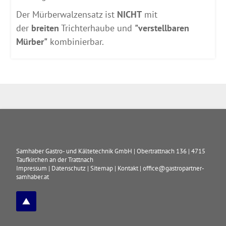
Der Mürberwalzensatz ist
NICHT
mit
der
breiten
Trichterhaube und
"verstellbaren
Mürber"
kombinierbar.
Samhaber Gastro- und Kältetechnik GmbH
|
Obertrattnach 136
|
4715
Taufkirchen an der Trattnach
Impressum
|
Datenschutz
|
Sitemap
|
Kontakt
|
office@gastropartner-
samhaber.at