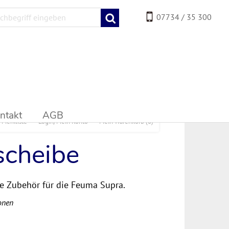
07734 / 35 300
ntakt
AGB
Merkliste
Login/Mein Konto
Mein Warenkorb
(0)
scheibe
e Zubehör für die Feuma Supra.
onen