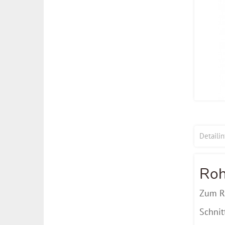
Detaili
Roh
Zum Ra
Schnit