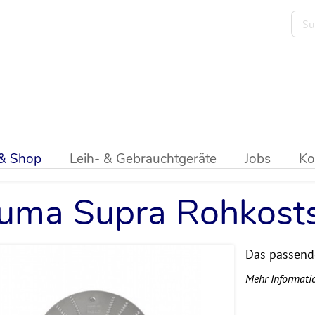
versalküchenmaschine
>
Feuma SUPRA 6e
>
Schneidescheiben
 & Shop
Leih- & Gebrauchtgeräte
Jobs
Ko
uma Supra Rohkost
Das passend
Mehr Informati