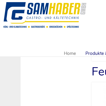
Sie sind hier:
Produkte & Shop
>
Küchen & Bargeräte
>
Uni
Home
Produkte
Fe