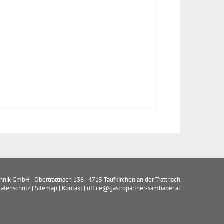
chnik GmbH
|
Obertrattnach 136
|
4715
Taufkirchen an der Trattnach
atenschutz
|
Sitemap
|
Kontakt
|
office@gastropartner-samhaber.at