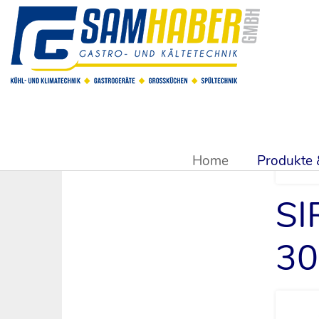
Sie sind hier:
Produkte & Shop
>
Küchen & Bargeräte
>
Pla
Home
Produkte
SI
30