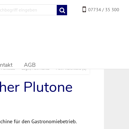
07734 / 35 300
ntakt
AGB
Merkliste
Login/Mein Konto
Mein Warenkorb
(0)
er Plutone
chine für den Gastronomiebetrieb.