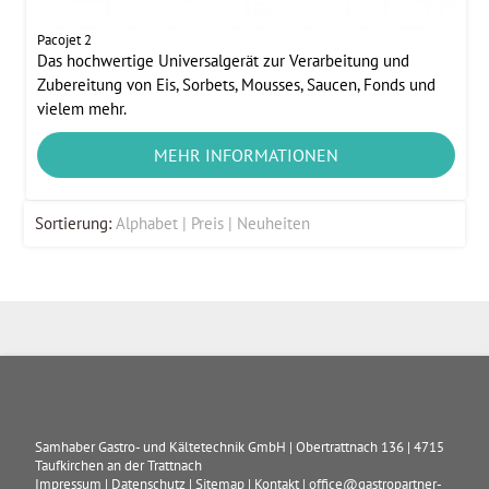
Pacojet 2
Das hochwertige Universalgerät zur Verarbeitung und
Zubereitung von Eis, Sorbets, Mousses, Saucen, Fonds und
vielem mehr.
MEHR INFORMATIONEN
Sortierung:
Alphabet
Preis
Neuheiten
Samhaber Gastro- und Kältetechnik GmbH
|
Obertrattnach 136
|
4715
Taufkirchen an der Trattnach
Impressum
|
Datenschutz
|
Sitemap
|
Kontakt
|
office@gastropartner-