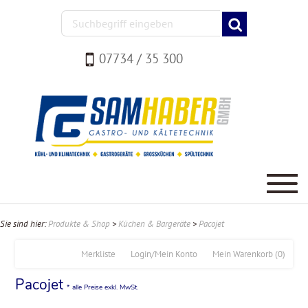
07734 / 35 300
Sie sind hier:
Produkte & Shop
>
Küchen & Bargeräte
>
Pacojet
Merkliste
Login/Mein Konto
Mein Warenkorb
(0)
Pacojet
* alle Preise exkl. MwSt.