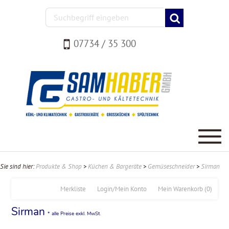
07734 / 35 300
Sie sind hier:
Produkte & Shop
>
Küchen & Bargeräte
>
Gemüseschneider
>
Sirman
Merkliste
Login/Mein Konto
Mein Warenkorb
(0)
Sirman
* alle Preise exkl. MwSt.