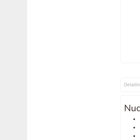
Detaili
Nud