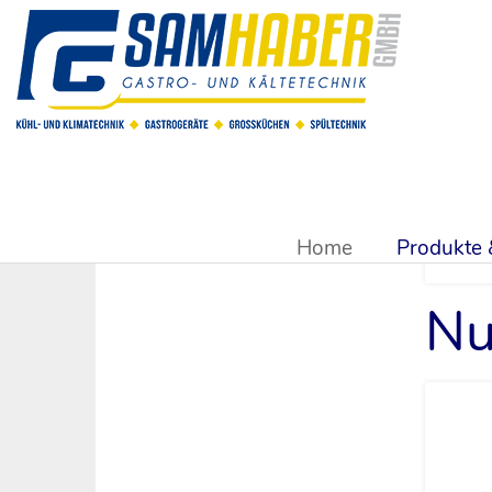
Sie sind hier:
Produkte & Shop
>
Großküchentechnik
>
Zube
Home
Produkte
Nu