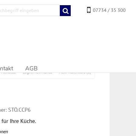
07734 / 35 300
ntakt
AGB
Merkliste
Login/Mein Konto
Mein Warenkorb
(0)
er:
STÖ.CCP6
für Ihre Küche.
onen