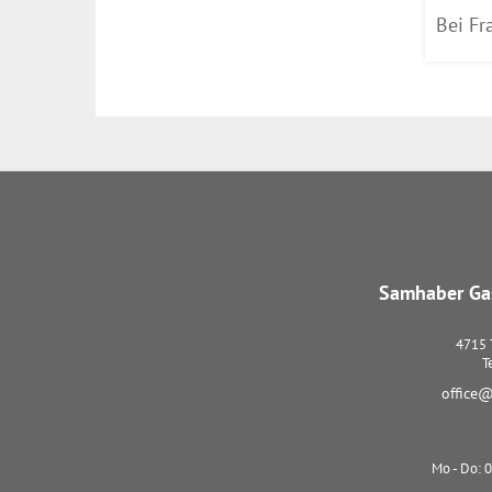
Bei Fr
Samhaber Gas
4715
T
office@
Mo - Do: 0