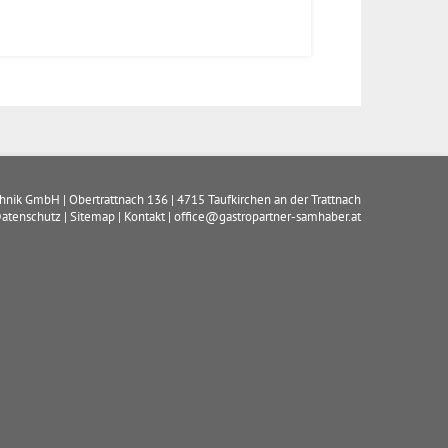
chnik GmbH
|
Obertrattnach 136
|
4715
Taufkirchen an der Trattnach
atenschutz
|
Sitemap
|
Kontakt
|
office@gastropartner-samhaber.at