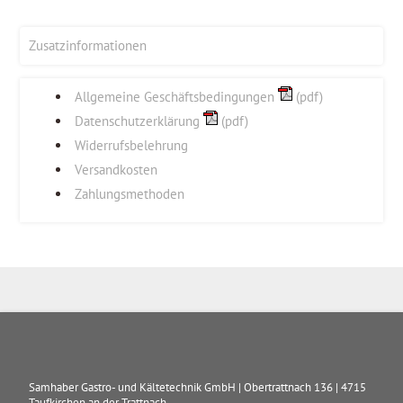
Zusatzinformationen
Allgemeine Geschäftsbedingungen
(pdf)
Datenschutzerklärung
(pdf)
Widerrufsbelehrung
Versandkosten
Zahlungsmethoden
Samhaber Gastro- und Kältetechnik GmbH
|
Obertrattnach 136
|
4715
Taufkirchen an der Trattnach